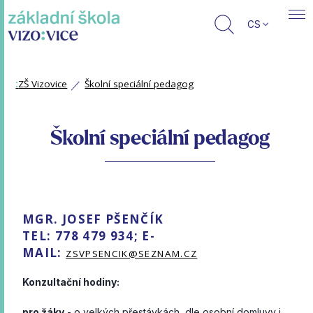
CS
:
ZŠ Vizovice
Školní speciální pedagog
Školní speciální pedagog
MGR. JOSEF PŠENČÍK
TEL: 778 479 934;
E-
MAIL:
ZSVPSENCIK@SEZNAM.CZ
Konzultační hodiny:
pro žáky
- o velkých přestávkách, dle osobní domluvy i