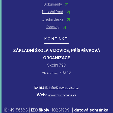
Dokumenty
Nadační fond
Úřední deska
Kontakty
KONTAKT
ZÁKLADNÍ ŠKOLA VIZOVICE, PŘÍSPĚVKOVÁ
ORGANIZACE
Školní 790
Vizovice, 763 12
E-mail:
info@zsvizovice.cz
Web:
www.zsvizovice.cz
IČ:
49156683 |
IZO školy:
102319391 |
datová schránka: