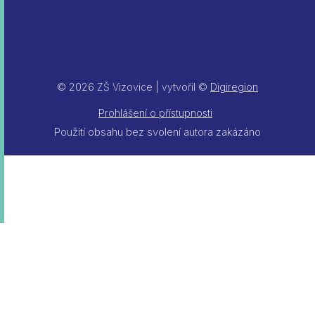
© 2026 ZŠ Vizovice | vytvořil ©
Digiregion
Prohlášení o přístupnosti
Použití obsahu bez svolení autora zakázáno