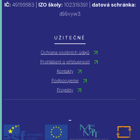
IČ:
49156683 |
IZO školy:
102319391 |
datová schránka:
d99vyw3
UŽITEČNÉ
Ochrana osobních údajů
Prohlášení o přístupnosti
Kontakty
Podporujeme
Projekty