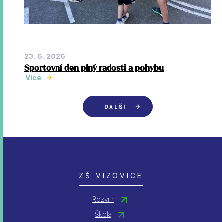
23. 6. 2026
Sportovní den plný radosti a pohybu
Více
DALŠÍ
ZŠ VIZOVICE
Rozvrh
Škola