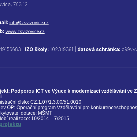
ovice, 763 12
ail:
info@zsvizovice.cz
b:
www.zsvizovice.cz
49156683 |
IZO školy:
102319391 |
datová schránka:
d99vy
jekt: Podporou ICT ve Výuce k modernizaci vzdělávání ve 
i
istrační číslo: CZ.1.07/1.3.00/51.0010
ev OP: Operační program Vzdělávání pro konkurenceschopnos
kytovatel dotace: MŠMT
obí realizace: 10/2014 – 7/2015
 projektu