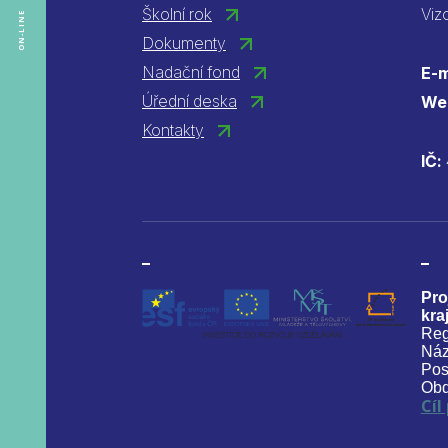
Školní rok
Viz
ON-LINE
Dokumenty
Nadační fond
E-m
Úřední deska
We
Kontakty
IČ:
Pro
kraj
Reg
Náz
Pos
Obd
Cíl