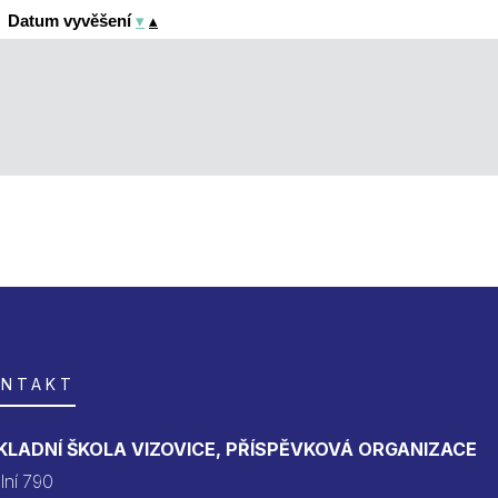
▾
▴
Datum vyvěšení
ONTAKT
KLADNÍ ŠKOLA VIZOVICE, PŘÍSPĚVKOVÁ ORGANIZACE
lní 790