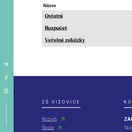
Název
Ostatní
Rozpočet
Veřejné zakázky
ZŠ VIZOVICE
K
Rozvrh
ZÁ
Škola
Ško