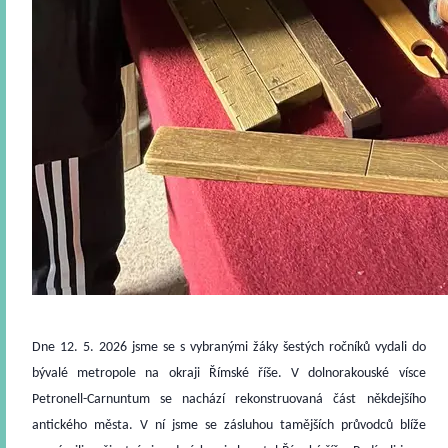
Dne 12. 5. 2026 jsme se s vybranými žáky šestých ročníků vydali do
bývalé metropole na okraji Římské říše. V dolnorakouské vísce
Petronell-Carnuntum se nachází rekonstruovaná část někdejšího
antického města. V ní jsme se zásluhou tamějších průvodců blíže