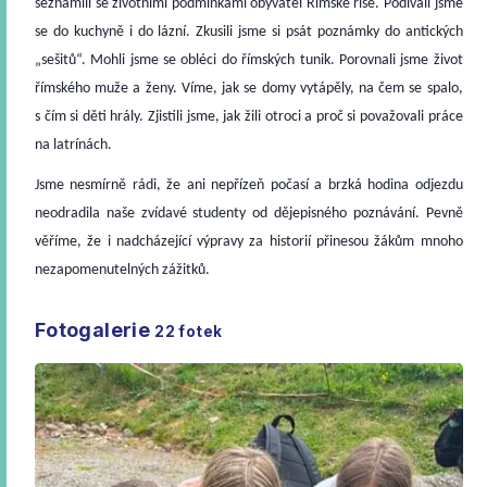
seznámili se životními podmínkami obyvatel Římské říše. Podívali jsme
se do kuchyně i do lázní. Zkusili jsme si psát poznámky do antických
„sešitů“. Mohli jsme se obléci do římských tunik. Porovnali jsme život
římského muže a ženy. Víme, jak se domy vytápěly, na čem se spalo,
s čím si děti hrály. Zjistili jsme, jak žili otroci a proč si považovali práce
na latrínách.
Jsme nesmírně rádi, že ani nepřízeň počasí a brzká hodina odjezdu
neodradila naše zvídavé studenty od dějepisného poznávání. Pevně
věříme, že i nadcházející výpravy za historií přinesou žákům mnoho
nezapomenutelných zážitků.
Fotogalerie
22
fotek