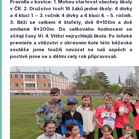
Pravidla v kostce: 1. Mohou startovat všechny školy
v ČR. 2. Družstvo tvoří 16 žáků jedné školy: 4 dívky
a 4 kluci 1. – 3. ročník 4 dívky a 4 kluci 4. – 5. ročník.
3. Běží se celkem 4 štafety, dvě 8x100m a dvě
smíšené 8x200m. Do celkového hodnocení se
sčítají časy tří. 4. Vítězí nejrychlejší škola. Po loňské
premiéře a vítězství v okresním kole této běžecké
soutěže jsme toužili navázat na náš úspěch a
poctivě jsme se s dětmi celý rok připravovali.