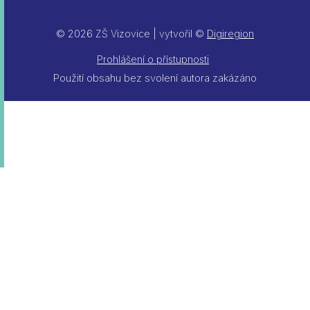
© 2026 ZŠ Vizovice | vytvořil ©
Digiregion
Prohlášení o přístupnosti
Použití obsahu bez svolení autora zakázáno