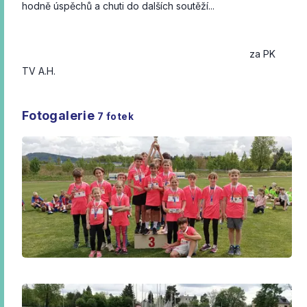
hodně úspěchů a chuti do dalších soutěží...
za PK
TV A.H.
Fotogalerie
7
fotek