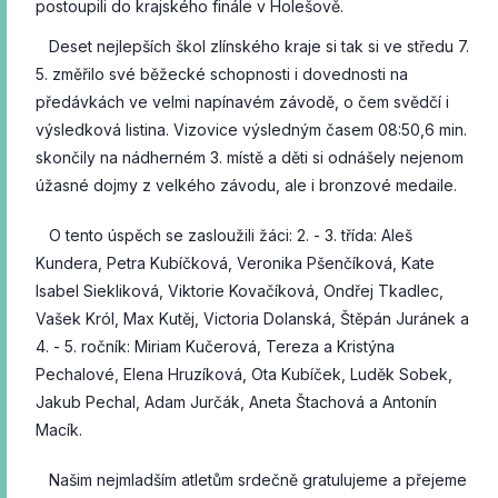
postoupili do krajského finále v Holešově.
Deset nejlepších škol zlínského kraje si tak si ve středu 7.
5. změřilo své běžecké schopnosti i dovednosti na
předávkách ve velmi napínavém závodě, o čem svědčí i
výsledková listina. Vizovice výsledným časem 08:50,6 min.
skončily na nádherném 3. místě a děti si odnášely nejenom
úžasné dojmy z velkého závodu, ale i bronzové medaile.
O tento úspěch se zasloužili žáci: 2. - 3. třída: Aleš
Kundera, Petra Kubíčková, Veronika Pšenčíková, Kate
Isabel Siekliková, Viktorie Kovačíková, Ondřej Tkadlec,
Vašek Król, Max Kutěj, Victoria Dolanská, Štěpán Juránek a
4. - 5. ročník: Miriam Kučerová, Tereza a Kristýna
Pechalové, Elena Hruzíková, Ota Kubíček, Luděk Sobek,
Jakub Pechal, Adam Jurčák, Aneta Štachová a Antonín
Macík.
Našim nejmladším atletům srdečně gratulujeme a přejeme