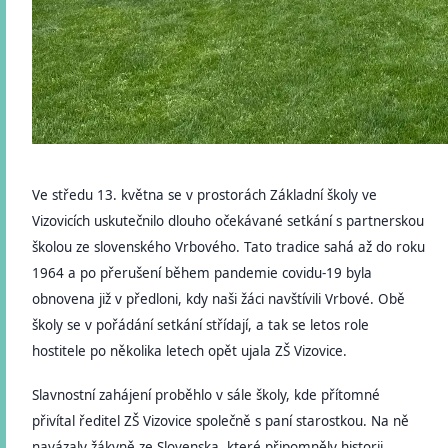
Ve středu 13. května se v prostorách Základní školy ve
Vizovicích uskutečnilo dlouho očekávané setkání s partnerskou
školou ze slovenského Vrbového. Tato tradice sahá až do roku
1964 a po přerušení během pandemie covidu-19 byla
obnovena již v předloni, kdy naši žáci navštívili Vrbové. Obě
školy se v pořádání setkání střídají, a tak se letos role
hostitele po několika letech opět ujala ZŠ Vizovice.
Slavnostní zahájení proběhlo v sále školy, kde přítomné
přivítal ředitel ZŠ Vizovice společně s paní starostkou. Na ně
navázaly žákyně ze Slovenska, které připomněly historii