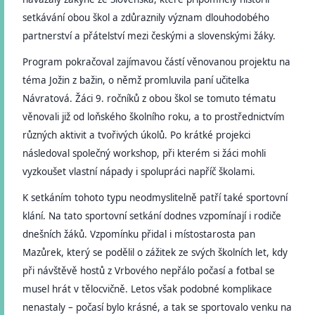
setkávání obou škol a zdůraznily význam dlouhodobého
partnerství a přátelství mezi českými a slovenskými žáky.
Program pokračoval zajímavou částí věnovanou projektu na
téma Jožin z bažin, o němž promluvila paní učitelka
Návratová. Žáci 9. ročníků z obou škol se tomuto tématu
věnovali již od loňského školního roku, a to prostřednictvím
různých aktivit a tvořivých úkolů. Po krátké projekci
následoval společný workshop, při kterém si žáci mohli
vyzkoušet vlastní nápady i spolupráci napříč školami.
K setkáním tohoto typu neodmyslitelně patří také sportovní
klání. Na tato sportovní setkání dodnes vzpomínají i rodiče
dnešních žáků. Vzpomínku přidal i místostarosta pan
Mazůrek, který se podělil o zážitek ze svých školních let, kdy
při návštěvě hostů z Vrbového nepřálo počasí a fotbal se
musel hrát v tělocvičně. Letos však podobné komplikace
nenastaly – počasí bylo krásné, a tak se sportovalo venku na