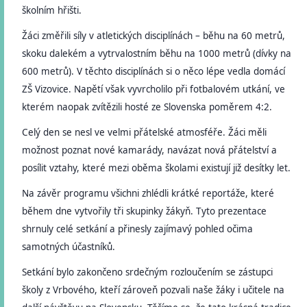
školním hřišti.
Žáci změřili síly v atletických disciplínách – běhu na 60 metrů,
skoku dalekém a vytrvalostním běhu na 1000 metrů (dívky na
600 metrů). V těchto disciplínách si o něco lépe vedla domácí
ZŠ Vizovice. Napětí však vyvrcholilo při fotbalovém utkání, ve
kterém naopak zvítězili hosté ze Slovenska poměrem 4:2.
Celý den se nesl ve velmi přátelské atmosféře. Žáci měli
možnost poznat nové kamarády, navázat nová přátelství a
posílit vztahy, které mezi oběma školami existují již desítky let.
Na závěr programu všichni zhlédli krátké reportáže, které
během dne vytvořily tři skupinky žákyň. Tyto prezentace
shrnuly celé setkání a přinesly zajímavý pohled očima
samotných účastníků.
Setkání bylo zakončeno srdečným rozloučením se zástupci
školy z Vrbového, kteří zároveň pozvali naše žáky i učitele na