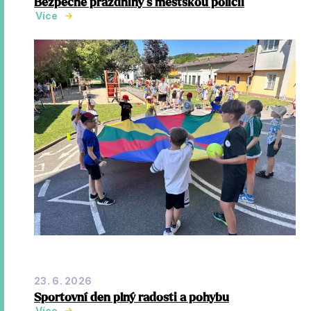
Bezpečné prázdniny s městskou policií
Více
23. 6. 2026
Sportovní den plný radosti a pohybu
Více