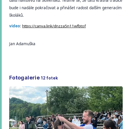
další návštěvu na Slovensku. Těšíme se, že tato krásná tradice
bude i nadále pokračovat a přinášet radost dalším generacím
školáků.
video
:
https://canva.link/dnzza5n11wfbtof
Jan Adamuška
Fotogalerie
12
fotek