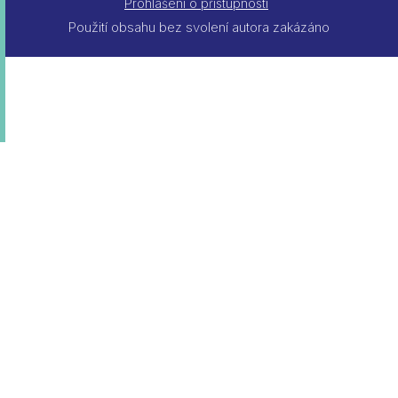
Prohlášení o přístupnosti
Použití obsahu bez svolení autora zakázáno