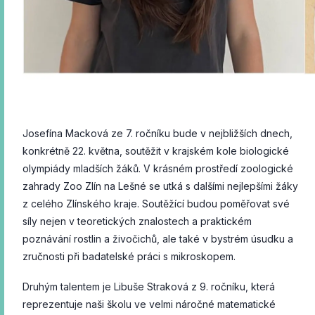
Josefína Macková ze 7. ročníku bude v nejbližších dnech,
konkrétně 22. května, soutěžit v krajském kole biologické
olympiády mladších žáků. V krásném prostředí zoologické
zahrady Zoo Zlín na Lešné se utká s dalšími nejlepšími žáky
z celého Zlínského kraje. Soutěžící budou poměřovat své
síly nejen v teoretických znalostech a praktickém
poznávání rostlin a živočichů, ale také v bystrém úsudku a
zručnosti při badatelské práci s mikroskopem.
Druhým talentem je Libuše Straková z 9. ročníku, která
reprezentuje naši školu ve velmi náročné matematické