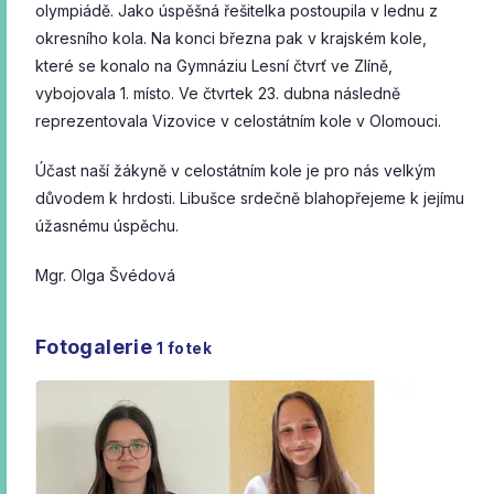
olympiádě. Jako úspěšná řešitelka postoupila v lednu z
okresního kola. Na konci března pak v krajském kole,
které se konalo na Gymnáziu Lesní čtvrť ve Zlíně,
vybojovala 1. místo. Ve čtvrtek 23. dubna následně
reprezentovala Vizovice v celostátním kole v Olomouci.
Účast naší žákyně v celostátním kole je pro nás velkým
důvodem k hrdosti. Libušce srdečně blahopřejeme k jejímu
úžasnému úspěchu.
Mgr. Olga Švédová
Fotogalerie
1
fotek