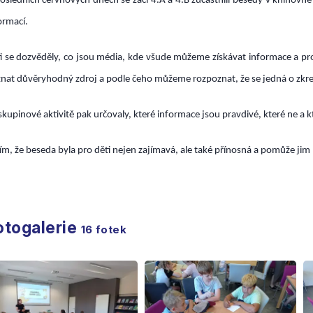
osledních červnových dnech se žáci 4.A a 4.B zúčastnili besedy v knihovn
ormací.
i se dozvěděly, co jsou média, kde všude můžeme získávat informace a proč 
nat důvěryhodný zdroj a podle čeho můžeme rozpoznat, že se jedná o zkr
skupinové aktivitě pak určovaly, které informace jsou pravdivé, které ne a kte
ím, že beseda byla pro děti nejen zajímavá, ale také přínosná a pomůže jim 
otogalerie
16
fotek