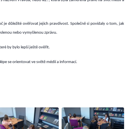
ě s názvem
Pravda, nebo lež?
, která byla zaměřená právě na svět médií a
je důležité ověřovat jejich pravdivost. Společně si povídaly o tom, jak
eslenou nebo vymyšlenou zprávu.
ré by bylo lepší ještě ověřit.
lépe se orientovat ve světě médií a informací.