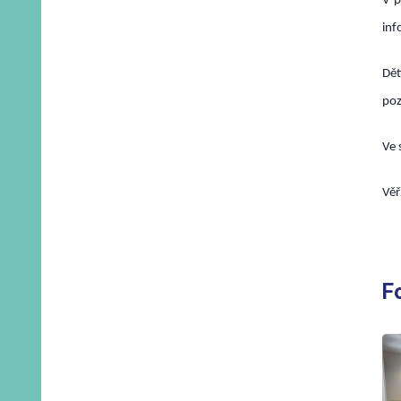
V p
inf
Dět
poz
Ve 
Věř
F