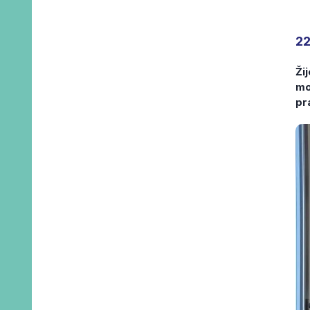
22
Ži
mo
pr