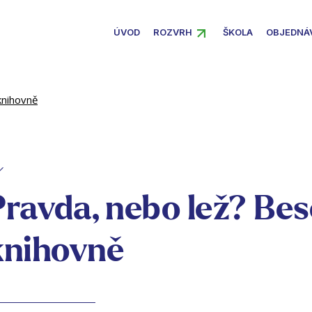
ÚVOD
ROZVRH
ŠKOLA
OBJEDNÁ
knihovně
Pravda, nebo lež? Be
knihovně