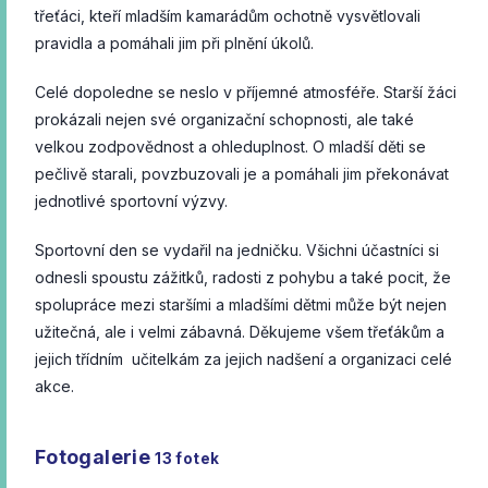
třeťáci, kteří mladším kamarádům ochotně vysvětlovali
pravidla a pomáhali jim při plnění úkolů.
Celé dopoledne se neslo v příjemné atmosféře. Starší žáci
prokázali nejen své organizační schopnosti, ale také
velkou zodpovědnost a ohleduplnost. O mladší děti se
pečlivě starali, povzbuzovali je a pomáhali jim překonávat
jednotlivé sportovní výzvy.
Sportovní den se vydařil na jedničku. Všichni účastníci si
odnesli spoustu zážitků, radosti z pohybu a také pocit, že
spolupráce mezi staršími a mladšími dětmi může být nejen
užitečná, ale i velmi zábavná. Děkujeme všem třeťákům a
jejich třídním učitelkám za jejich nadšení a organizaci celé
akce.
Fotogalerie
13
fotek