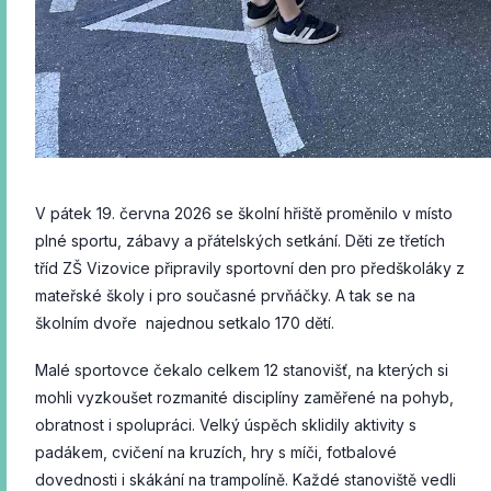
V pátek 19. června 2026 se školní hřiště proměnilo v místo
plné sportu, zábavy a přátelských setkání. Děti ze třetích
tříd ZŠ Vizovice připravily sportovní den pro předškoláky z
mateřské školy i pro současné prvňáčky. A tak se na
školním dvoře najednou setkalo 170 dětí.
Malé sportovce čekalo celkem 12 stanovišť, na kterých si
mohli vyzkoušet rozmanité disciplíny zaměřené na pohyb,
obratnost i spolupráci. Velký úspěch sklidily aktivity s
padákem, cvičení na kruzích, hry s míči, fotbalové
dovednosti i skákání na trampolíně. Každé stanoviště vedli