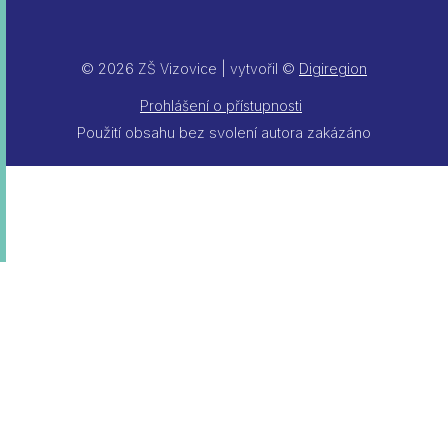
© 2026 ZŠ Vizovice | vytvořil ©
Digiregion
Prohlášení o přístupnosti
Použití obsahu bez svolení autora zakázáno