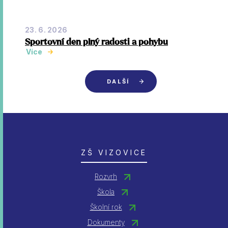
23. 6. 2026
Sportovní den plný radosti a pohybu
Více
DALŠÍ
ZŠ VIZOVICE
Rozvrh
Škola
Školní rok
Dokumenty