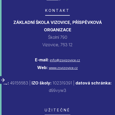
KONTAKT
ZÁKLADNÍ ŠKOLA VIZOVICE, PŘÍSPĚVKOVÁ
ORGANIZACE
Školní 790
Vizovice, 763 12
E-mail:
info@zsvizovice.cz
Web:
www.zsvizovice.cz
IČ:
49156683 |
IZO školy:
102319391 |
datová schránka:
d99vyw3
UŽITEČNÉ