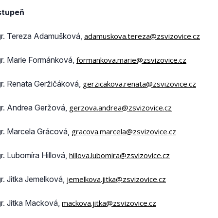
 stupeň
r. Tereza Adamušková,
adamuskova.tereza@zsvizovice.cz
r. Marie Formánková,
formankova.marie@zsvizovice.cz
r. Renata Geržičáková,
gerzicakova.renata@zsvizovice.cz
r. Andrea Geržová,
gerzova.andrea@zsvizovice.cz
r. Marcela Grácová,
gracova.marcela@zsvizovice.cz
r. Lubomíra Hillová,
hillova.lubomira@zsvizovice.cz
r. Jitka Jemelková,
jemelkova.jitka@zsvizovice.cz
r. Jitka Macková,
mackova.jitka@zsvizovice.cz