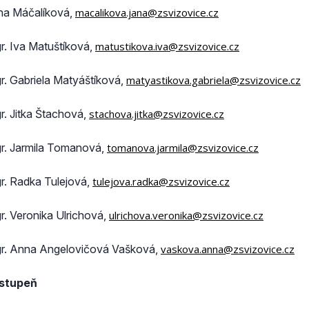
na Máčalíková,
macalikova.jana@zsvizovice.cz
r. Iva Matuštíková,
matustikova.iva@zsvizovice.cz
r. Gabriela Matyáštíková,
matyastikova.gabriela@zsvizovice.cz
r. Jitka Štachová,
stachova.jitka@zsvizovice.cz
r. Jarmila Tomanová,
tomanova.jarmila@zsvizovice.cz
r. Radka Tulejová,
tulejova.radka@zsvizovice.cz
r. Veronika Ulrichová,
ulrichova.veronika@zsvizovice.cz
r. Anna Angelovičová Vašková,
vaskova.anna@zsvizovice.cz
 stupeň