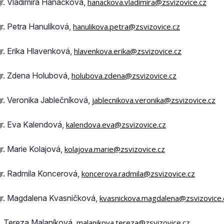
r. Vladimíra Hanáčková,
hanackova.vladimira@zsvizovice.cz
r. Petra Hanulíková,
hanulikova.petra@zsvizovice.cz
r. Erika Hlavenková,
hlavenkova.erika@zsvizovice.cz
r. Zdena Holubová,
holubova.zdena@zsvizovice.cz
r. Veronika Jablečníková,
jablecnikova.veronika@zsvizovice.cz
r. Eva Kalendová,
kalendova.eva@zsvizovice.cz
r. Marie Kolajová,
kolajova.marie@zsvizovice.cz
r. Radmila Koncerová,
koncerova.radmila@zsvizovice.cz
r. Magdalena Kvasničková,
kvasnickova.magdalena@zsvizovice.
. Tereza Malaníková,
malanikova.tereza@zsvizovice.cz