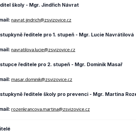
ditel školy -
Mgr. Jindřich Návrat
mail:
navrat.jindrich@zsvizovice.cz
stupkyně ředitele pro 1. stupeň - Mgr. Lucie Navrátilová
mail:
navratilova.lucie@zsvizovice.cz
stupce ředitele pro 2. stupeň - Mgr. Dominik Masař
mail:
masar.dominik@zsvizovice.cz
stupkyně ředitele školy pro prevenci - Mgr. Martina Ro
mail:
rozenkrancova.martina@zsvizovice.cz
itelé