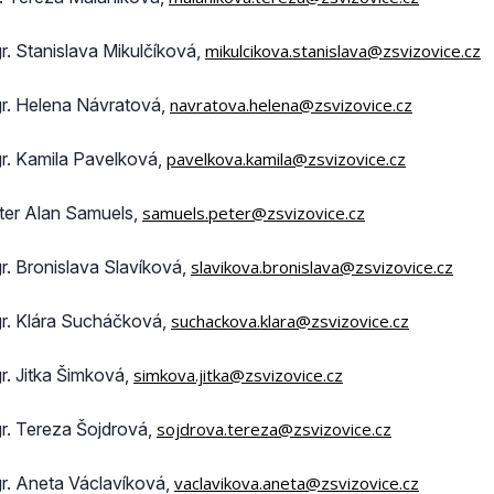
r. Stanislava Mikulčíková,
mikulcikova.stanislava@zsvizovice.cz
r. Helena Návratová,
navratova.helena@zsvizovice.cz
r. Kamila Pavelková,
pavelkova.kamila@zsvizovice.cz
ter Alan Samuels,
samuels.peter@zsvizovice.cz
r. Bronislava Slavíková,
slavikova.bronislava@zsvizovice.cz
r. Klára Sucháčková,
suchackova.klara@zsvizovice.cz
r. Jitka Šimková,
simkova.jitka@zsvizovice.cz
r. Tereza Šojdrová,
sojdrova.tereza@zsvizovice.cz
r. Aneta Václavíková,
vaclavikova.aneta@zsvizovice.cz