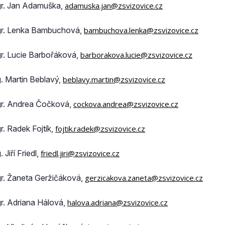
r. Jan Adamuška,
adamuska.jan@zsvizovice.cz
r. Lenka Bambuchová,
bambuchova.lenka@zsvizovice.cz
r. Lucie Barbořáková,
barborakova.lucie@zsvizovice.cz
g. Martin Beblavý,
beblavy.martin@zsvizovice.cz
r. Andrea Čočková,
cockova.andrea@zsvizovice.cz
r. Radek Fojtík,
fojtik.radek@zsvizovice.cz
. Jiří Friedl,
friedl.jiri@zsvizovice.cz
r. Žaneta Geržičáková,
gerzicakova.zaneta@zsvizovice.cz
r. Adriana Hálová,
halova.adriana@zsvizovice.cz