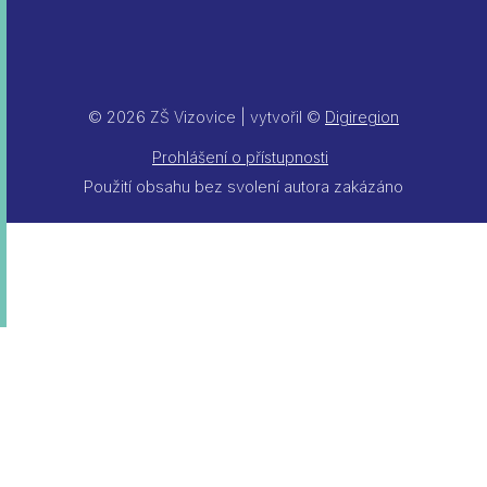
© 2026 ZŠ Vizovice | vytvořil ©
Digiregion
Prohlášení o přístupnosti
Použití obsahu bez svolení autora zakázáno