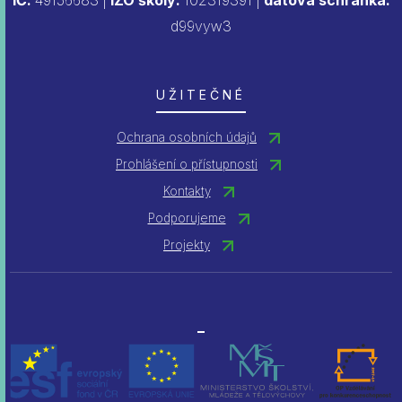
IČ:
49156683 |
IZO školy:
102319391 |
datová schránka:
d99vyw3
UŽITEČNÉ
Ochrana osobních údajů
Prohlášení o přístupnosti
Kontakty
Podporujeme
Projekty