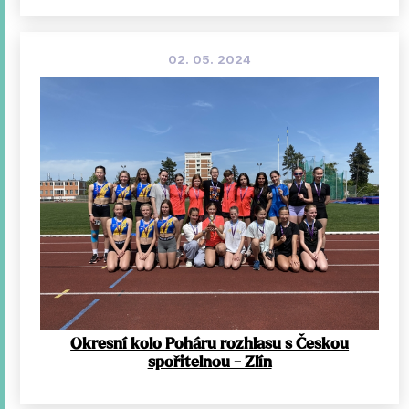
02. 05. 2024
Okresní kolo Poháru rozhlasu s Českou
spořitelnou - Zlín