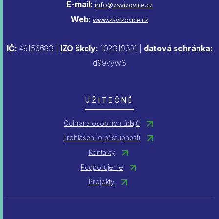
E-mail:
info@zsvizovice.cz
Web:
www.zsvizovice.cz
IČ:
49156683 |
IZO školy:
102319391 |
datová schránka:
d99vyw3
UŽITEČNÉ
Ochrana osobních údajů
Prohlášení o přístupnosti
Kontakty
Podporujeme
Projekty