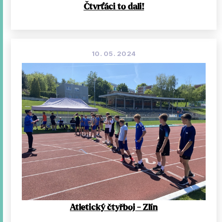
Čtvrťáci to dali!
10. 05. 2024
Atletický čtyřboj - Zlín